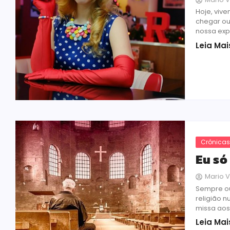
Hoje, viv
chegar ou
nossa expe
Leia Mai
Crônica
Eu só
Mario V
Sempre ou
religião 
missa aos 
Leia Mai