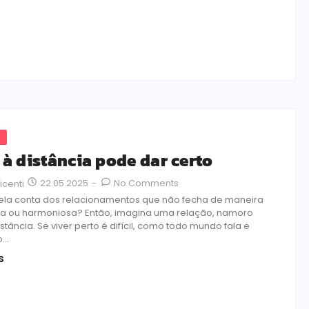
s
à distância pode dar certo
22.05.2025
-
No Comments
icenti
la conta dos relacionamentos que não fecha de maneira
da ou harmoniosa? Então, imagina uma relação, namoro
istância. Se viver perto é difícil, como todo mundo fala e
...
s