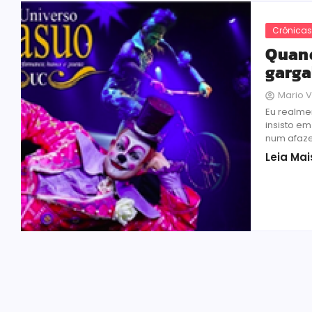
Crônica
Quand
garga
Mario V
Eu realmen
insisto e
num afazer
Leia Mai