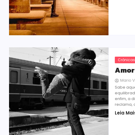
Crônica
Amor 
Mario V
Sabe aque
equilibra
enfim, a d
reclama, o
Leia Mai