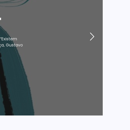
r
“Existem
ça, Gustavo