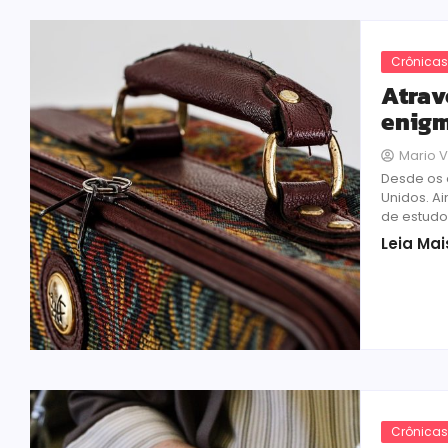
Crônica
Atrav
enig
Mario V
Desde os 
Unidos. A
de estudo
Leia Mai
Crônica