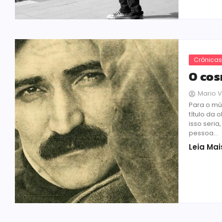
Crônica
O cos
Mario V
Para o mú
título da 
isso seria
pessoa...
Leia Mai