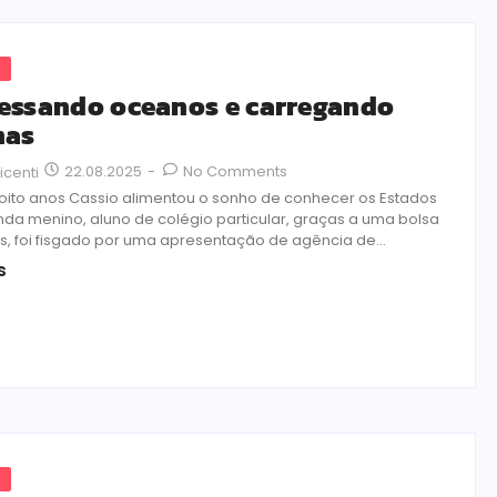
s
essando oceanos e carregando
mas
22.08.2025
-
No Comments
icenti
oito anos Cassio alimentou o sonho de conhecer os Estados
inda menino, aluno de colégio particular, graças a uma bolsa
s, foi fisgado por uma apresentação de agência de...
s
s