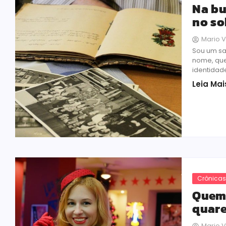
Na bu
no s
Mario V
Sou um sa
nome, que
identidade
Leia Mai
Crônica
Quem 
quare
Mario V