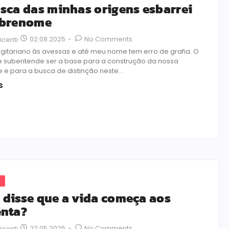
sca das minhas origens esbarrei
obrenome
02.08.2025
-
No Comments
icenti
gitariano às avessas e até meu nome tem erro de grafia. O
 subentende ser a base para a construção da nossa
 e para a busca de distinção neste...
s
s
disse que a vida começa aos
nta?
22.05.2025
-
No Comments
icenti