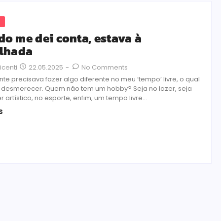
s
o me dei conta, estava à
lhada
22.05.2025
-
No Comments
icenti
te precisava fazer algo diferente no meu ‘tempo’ livre, o qual
m desmerecer. Quem não tem um hobby? Seja no lazer, seja
 artístico, no esporte, enfim, um tempo livre...
s