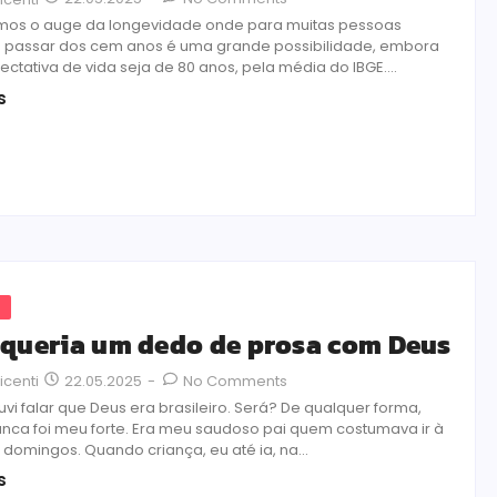
emos o auge da longevidade onde para muitas pessoas
 passar dos cem anos é uma grande possibilidade, embora
ctativa de vida seja de 80 anos, pela média do IBGE....
s
s
 queria um dedo de prosa com Deus
22.05.2025
-
No Comments
icenti
vi falar que Deus era brasileiro. Será? De qualquer forma,
nunca foi meu forte. Era meu saudoso pai quem costumava ir à
domingos. Quando criança, eu até ia, na...
s