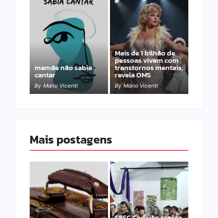
Mais de 1 bilhão de
pessoas vivem com
mamãe não sabia
transtornos mentais,
cantar
revela OMS
By
Mario Vicenti
By
Mario Vicenti
Mais postagens
SESC Cadeião realiza