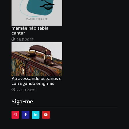
mamãe não sabia
cantar
08.11.2025
Atravessando oceanos e
carregando enigmas
22.08.2025
Siga-me