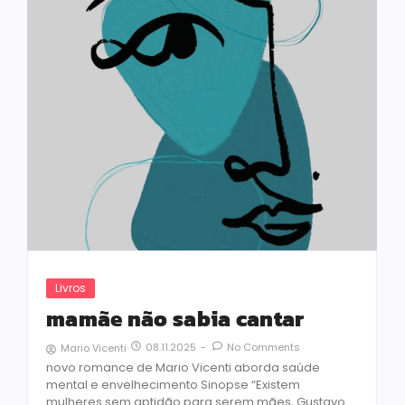
Livros
mamãe não sabia cantar
08.11.2025
-
No Comments
Mario Vicenti
novo romance de Mario Vicenti aborda saúde
mental e envelhecimento Sinopse “Existem
mulheres sem aptidão para serem mães, Gustavo.