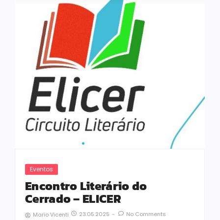
Eventos
Encontro Literário do
Cerrado – ELICER
23.05.2025
-
No Comments
Mario Vicenti