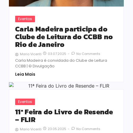
Eventos
Carla Madeira participa do
Clube de Leitura do CCBB no
Rio de Janeiro
03.07.2025
-
No Comments
Mario Vicenti
Carla Madeira é convidada do Clube de Leitura
CCBB | © Divulgação
Leia Mais
Eventos
11ª Feira do Livro de Resende
– FLIR
23.05.2025
-
No Comments
Mario Vicenti