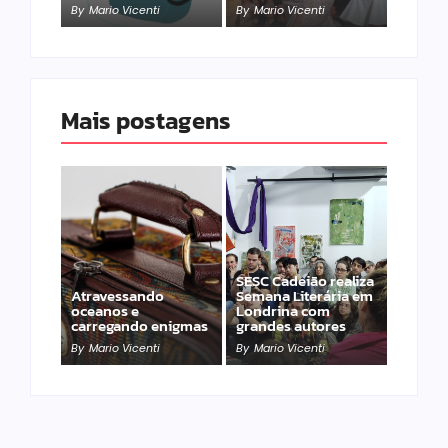
By
Mario Vicenti
By
Mario Vicenti
Mais postagens
SESC Cadeião realiza
Atravessando
Semana Literária em
oceanos e
Londrina com
carregando enigmas
grandes autores
By
Mario Vicenti
By
Mario Vicenti