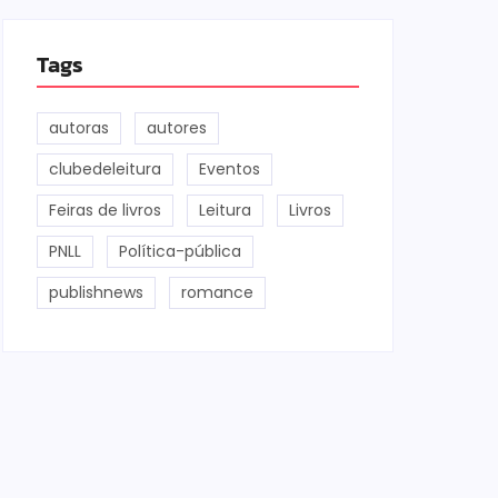
Tags
autoras
autores
clubedeleitura
Eventos
Feiras de livros
Leitura
Livros
PNLL
Política-pública
publishnews
romance