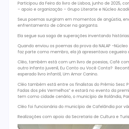
Participou da Feira do livro de Lisboa, junho de 2025, 
– apoio e organização – Grupo Literarte e Núcleo Acadê
Seus poemas surgiram em momentos de angústia, enqu
enfrentamento de câncer na garganta.
Ela segue sua saga de superações inventando história
Quando enviou os poemas da prova da NALAP -Núcleo A
faz parte como membro, ela já apresentava cegueira
Cléo, também está com um livro de poesias, Café com
outro infanto juvenil, Eu Conto ou Você Conta? Reco
esperado livro infantil, Um Amor Canino.
Cléo também está entre os finalistas do Prêmio Sesc P
Fadas dos pés Vermelhos” e estará no evento da premia
tem como cidade cenário, o município de Rolândia, Pa
Cléo foi funcionária do município de Cafelândia por vá
Realizações com apoio da Secretaria de Cultura e Turi