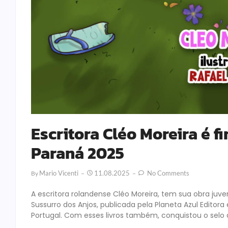
Escritora Cléo Moreira é f
Paraná 2025
Mario Vicenti
11.08.2025
No Comments
By
A escritora rolandense Cléo Moreira, tem sua obra juve
Sussurro dos Anjos, publicada pela Planeta Azul Editor
Portugal. Com esses livros também, conquistou o selo d