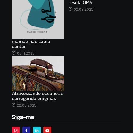
revela OMS
02.09.2025
mamãe não sabia
cantar
08.11.2025
Atravessando oceanos e
carregando enigmas
22.08.2025
Siga-me