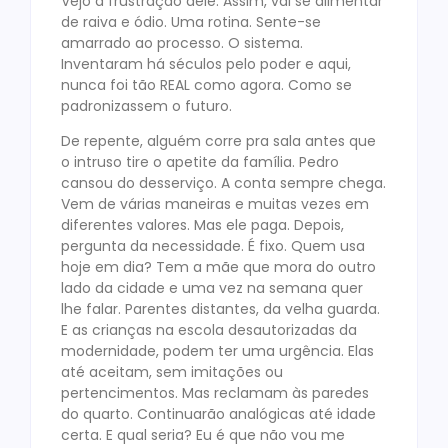
Vejo a frustração dele. Assim, vai se alimentar
de raiva e ódio. Uma rotina. Sente-se
amarrado ao processo. O sistema.
Inventaram há séculos pelo poder e aqui,
nunca foi tão REAL como agora. Como se
padronizassem o futuro.
De repente, alguém corre pra sala antes que
o intruso tire o apetite da família. Pedro
cansou do desserviço. A conta sempre chega.
Vem de várias maneiras e muitas vezes em
diferentes valores. Mas ele paga. Depois,
pergunta da necessidade. É fixo. Quem usa
hoje em dia? Tem a mãe que mora do outro
lado da cidade e uma vez na semana quer
lhe falar. Parentes distantes, da velha guarda.
E as crianças na escola desautorizadas da
modernidade, podem ter uma urgência. Elas
até aceitam, sem imitações ou
pertencimentos. Mas reclamam às paredes
do quarto. Continuarão analógicas até idade
certa. E qual seria? Eu é que não vou me