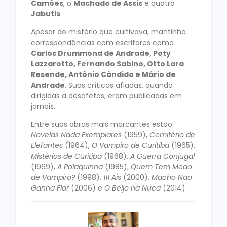
Camões
, o
Machado de Assis
e quatro
Jabutis
.
Apesar do mistério que cultivava, mantinha
correspondências com escritores como
Carlos Drummond de Andrade, Poty
Lazzarotto, Fernando Sabino, Otto Lara
Resende, Antônio Cândido e Mário de
Andrade
. Suas críticas afiadas, quando
dirigidas a desafetos, eram publicadas em
jornais.
Entre suas obras mais marcantes estão:
Novelas Nada Exemplares
(1959),
Cemitério de
Elefantes
(1964),
O Vampiro de Curitiba
(1965),
Mistérios de Curitiba
(1968),
A Guerra Conjugal
(1969),
A Polaquinha
(1985),
Quem Tem Medo
de Vampiro?
(1998),
111 Ais
(2000),
Macho Não
Ganha Flor
(2006) e
O Beijo na Nuca
(2014).