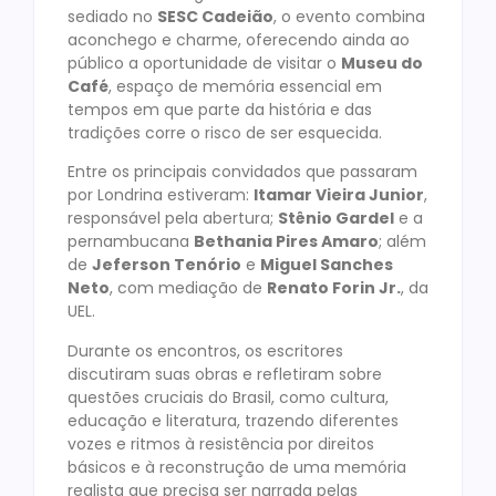
sediado no
SESC Cadeião
, o evento combina
aconchego e charme, oferecendo ainda ao
público a oportunidade de visitar o
Museu do
Café
, espaço de memória essencial em
tempos em que parte da história e das
tradições corre o risco de ser esquecida.
Entre os principais convidados que passaram
por Londrina estiveram:
Itamar Vieira Junior
,
responsável pela abertura;
Stênio Gardel
e a
pernambucana
Bethania Pires Amaro
; além
de
Jeferson Tenório
e
Miguel Sanches
Neto
, com mediação de
Renato Forin Jr.
, da
UEL.
Durante os encontros, os escritores
discutiram suas obras e refletiram sobre
questões cruciais do Brasil, como cultura,
educação e literatura, trazendo diferentes
vozes e ritmos à resistência por direitos
básicos e à reconstrução de uma memória
realista que precisa ser narrada pelas