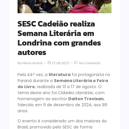
SESC Cadeião realiza
Semana Literária em
Londrina com grandes
autores
By
Mario Vicenti
17.08.2025
No Comments
Pela 44ª vez, a
literatura
foi protagonista no
Paraná durante a
Semana Literária e Feira
do Livro
, realizada de 13 a 17 de agosto. O
tema deste ano foi
Cidades Literárias
, com
homenagem ao escritor
Dalton Trevisan
,
falecido em 9 de dezembro de 2024, aos 99
anos.
O evento é considerado um dos maiores do
Brasil, promovido pelo SESC de forma