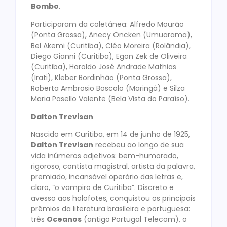
Bombo
.
Participaram da coletânea: Alfredo Mourão
(Ponta Grossa), Anecy Oncken (Umuarama),
Bel Akemi (Curitiba), Cléo Moreira (Rolândia),
Diego Gianni (Curitiba), Egon Zek de Oliveira
(Curitiba), Haroldo José Andrade Mathias
(Irati), Kleber Bordinhão (Ponta Grossa),
Roberta Ambrosio Boscolo (Maringá) e Silza
Maria Pasello Valente (Bela Vista do Paraíso).
Dalton Trevisan
Nascido em Curitiba, em 14 de junho de 1925,
Dalton Trevisan
recebeu ao longo de sua
vida inúmeros adjetivos: bem-humorado,
rigoroso, contista magistral, artista da palavra,
premiado, incansável operário das letras e,
claro, “o vampiro de Curitiba”. Discreto e
avesso aos holofotes, conquistou os principais
prêmios da literatura brasileira e portuguesa:
três
Oceanos
(antigo Portugal Telecom), o