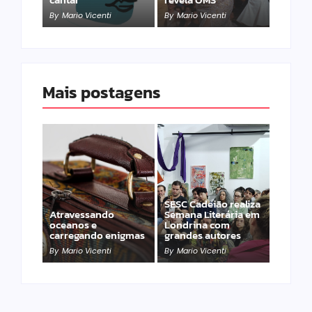
By
Mario Vicenti
By
Mario Vicenti
Mais postagens
SESC Cadeião realiza
Atravessando
Semana Literária em
oceanos e
Londrina com
carregando enigmas
grandes autores
By
Mario Vicenti
By
Mario Vicenti